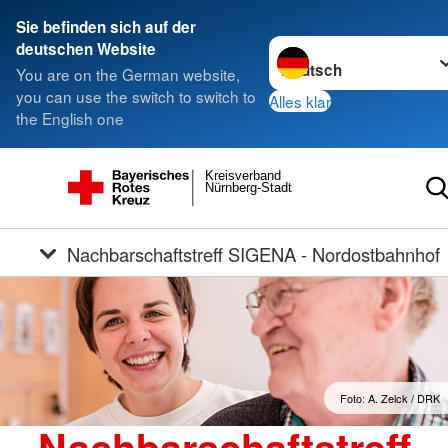
Sie befinden sich auf der
Sprache wechseln zu
deutschen Website
You are on the German website,
you can use the switch to switch to
Alles klar
the English one
Kreisverband
Nürnberg-Stadt
Nachbarschaftstreff SIGENA - Nordostbahnhof
Foto: A. Zelck / DRK
Nachbarschaftstreff