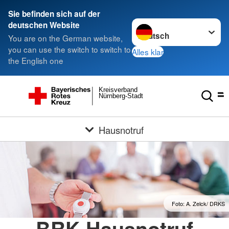
Sie befinden sich auf der
Sprache wechseln zu
deutschen Website
You are on the German website,
you can use the switch to switch to
Alles klar
the English one
Kreisverband
Nürnberg-Stadt
Hausnotruf
Foto: A. Zelck/ DRKS
BRK-Hausnotruf