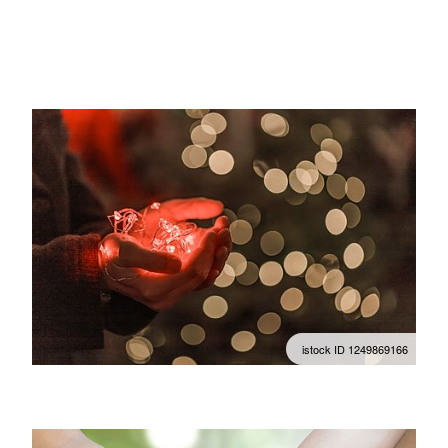
istock ID 1249869166