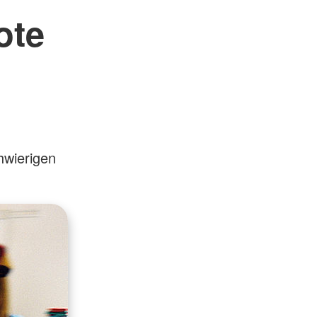
ote
hwierigen