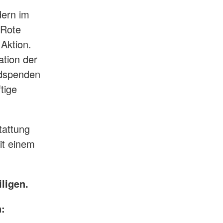
dern im
 Rote
Aktion.
ation der
ldspenden
tige
tattung
it einem
iligen.
: