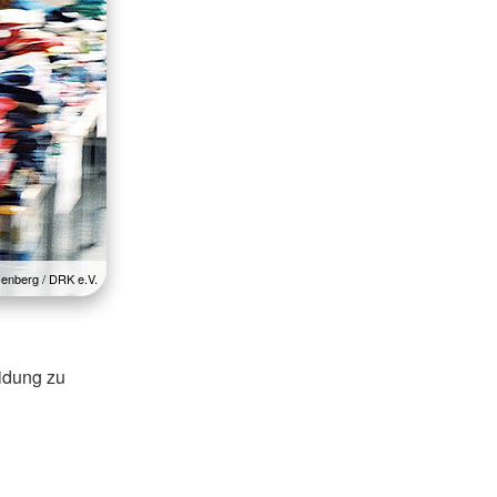
senberg / DRK e.V.
idung zu