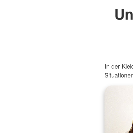
Un
In der Kle
Situatione