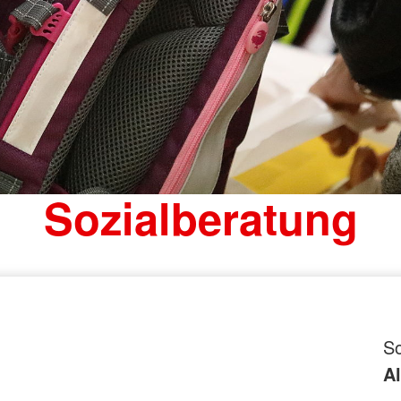
Sozialberatung
So
A