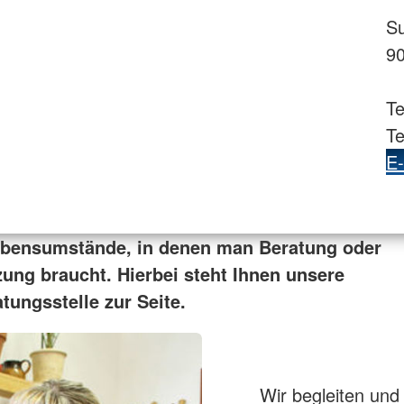
Su
9
T
Te
E-
ebensumstände, in denen man Beratung oder
zung braucht. Hierbei steht Ihnen unsere
tungsstelle zur Seite.
Wir begleiten und