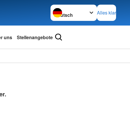
Sprache wechseln zu
Alles klar
r uns
Stellenangebote
er.