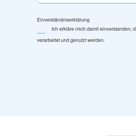
Einverständniserklärung
Ich erkläre mich damit einverstanden, dass meine Daten zur Bearbeitung meines Anliegens durch den Kreisverband Nürnberg-Stadt gespeichert,
verarbeitet und genutzt werden.