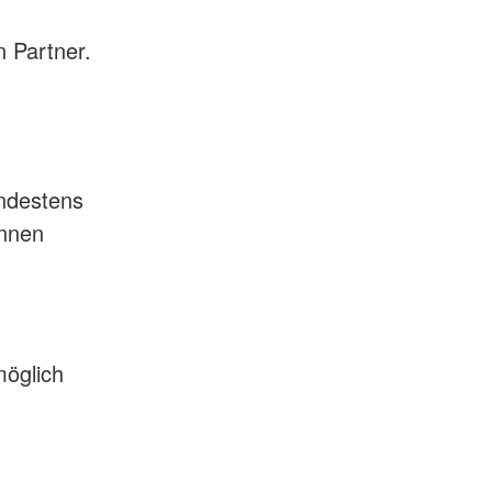
 Partner.
ndestens
innen
möglich