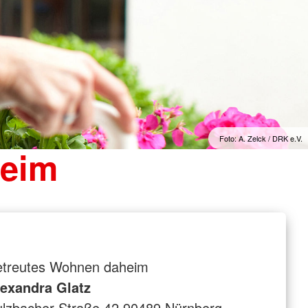
Foto: A. Zelck / DRK e.V.
heim
etreutes Wohnen daheim
lexandra Glatz
lzbacher Straße 42 90489 Nürnberg