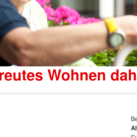
reutes Wohnen da
B
A
Su