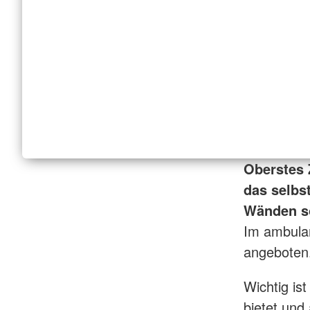
Oberstes 
das selbs
Wänden so
Im ambulan
angeboten
Wichtig is
bietet und