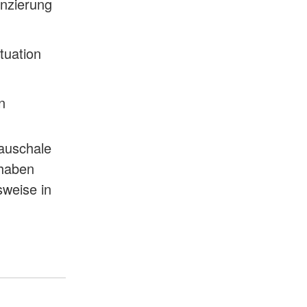
anzierung
tuation
n
auschale
 haben
weise in