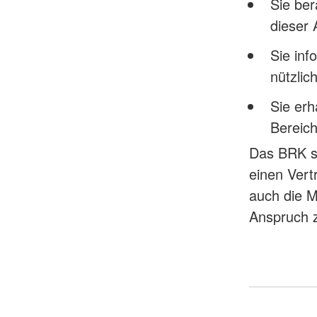
Sie ber
dieser
Sie inf
nützlic
Sie er
Bereich
Das BRK sc
einen Vert
auch die M
Anspruch 