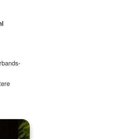
hl
erbands-
tere