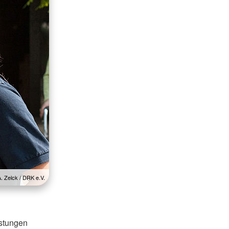
A. Zelck / DRK e.V.
istungen