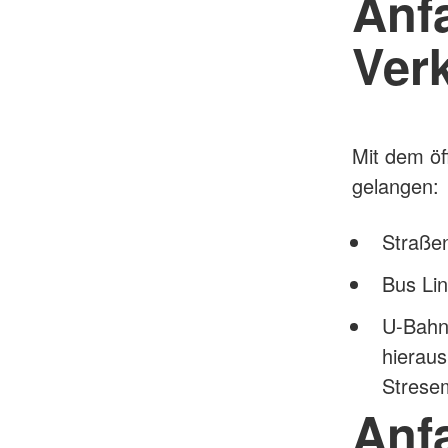
Anfa
Ver
Mit dem öf
gelangen:
Straßen
Bus Lin
U-Bahn
hieraus
Strese
Anf