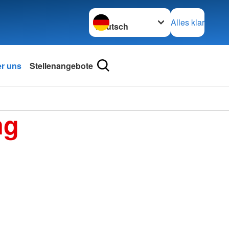
Sprache wechseln zu
Alles klar
r uns
Stellenangebote
Foto: A. Zelck / DRKS
ng