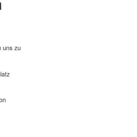
n
u uns zu
latz
von