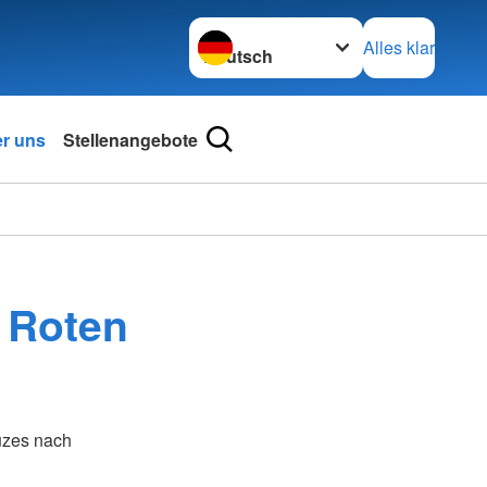
Sprache wechseln zu
Alles klar
r uns
Stellenangebote
 Roten
uzes nach