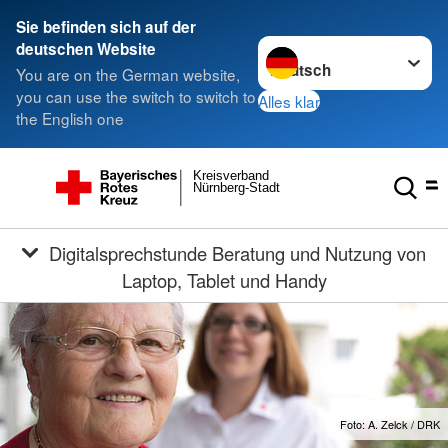
Sie befinden sich auf der
Sprache wechseln zu
deutschen Website
You are on the German website,
you can use the switch to switch to
Alles klar
the English one
Kreisverband
Nürnberg-Stadt
Digitalsprechstunde Beratung und Nutzung von
Laptop, Tablet und Handy
Foto: A. Zelck / DRK