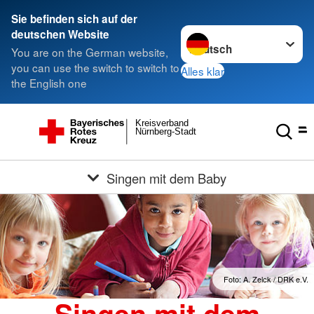
Sie befinden sich auf der
Sprache wechseln zu
deutschen Website
You are on the German website,
you can use the switch to switch to
Alles klar
the English one
Kreisverband
Nürnberg-Stadt
Singen mit dem Baby
Foto: A. Zelck / DRK e.V.
Singen mit dem