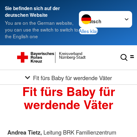
Sie befinden sich auf der
Sprache wechseln zu
deutschen Website
You are on the German website,
you can use the switch to switch to
Alles klar
the English one
Kreisverband
Nürnberg-Stadt
Fit fürs Baby für werdende Väter
Fit fürs Baby für
werdende Väter
Andrea Tietz,
Leitung BRK Familienzentrum