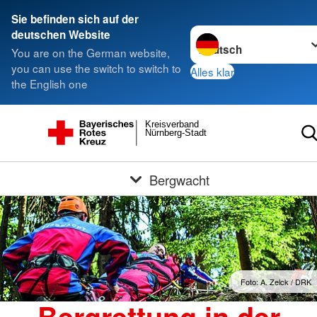
Sie befinden sich auf der
Sprache wechseln zu
deutschen Website
You are on the German website,
you can use the switch to switch to
Alles klar
the English one
Kreisverband
Nürnberg-Stadt
Bergwacht
Foto: A. Zelck / DRK
Bergrettung in der