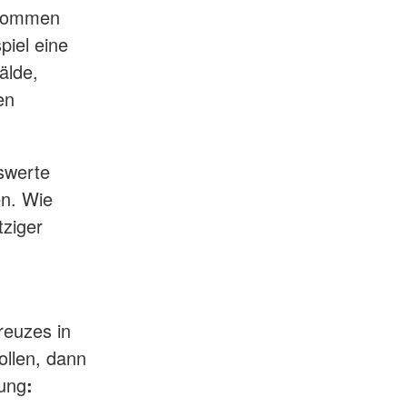
ukommen
piel eine
älde,
en
swerte
en. Wie
tziger
reuzes in
ollen, dann
nung
: