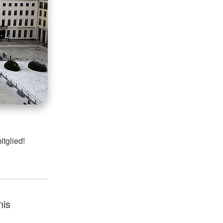
tglied!
nis