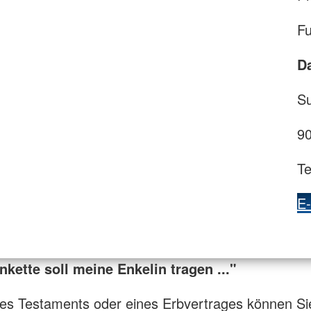
Fu
D
Su
9
Te
E-
nkette soll meine Enkelin tragen ..."
ines Testaments oder eines Erbvertrages können Si