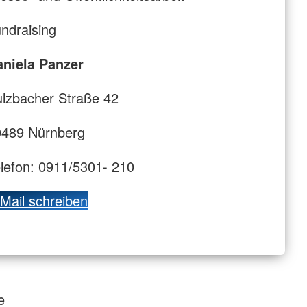
ndraising
aniela Panzer
lzbacher Straße 42
0489 Nürnberg
lefon: 0911/5301- 210
Mail schreiben
e