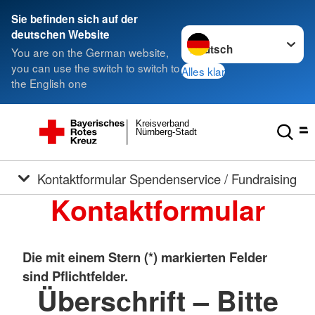
Sie befinden sich auf der
Sprache wechseln zu
deutschen Website
You are on the German website,
you can use the switch to switch to
Alles klar
the English one
Kreisverband
Nürnberg-Stadt
Kontaktformular Spendenservice / Fundraising
Kontaktformular
Die mit einem Stern (*) markierten Felder
sind Pflichtfelder.
Überschrift – Bitte